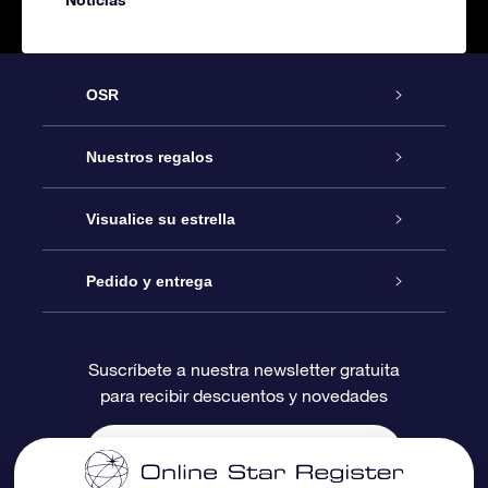
OSR
Atención
Nuestros regalos
Contáctanos
Regalo Estrella Online
Visualice su estrella
Blog
Paquete de Regalo OSR
Registro estelar
Pedido y entrega
Preguntas Más Frecuentes
Regalo Súper Estrella
Aplicación de Búsqueda de Estrella
Acceso clientes
Suscríbete a nuestra newsletter gratuita
para recibir descuentos y novedades
Reseñas
Tarjeta de Regalo OSR
Página de Estrella Personalizada
Información de Pago
Regalos empresariales
Un Millón de Estrellas
Información de Envío