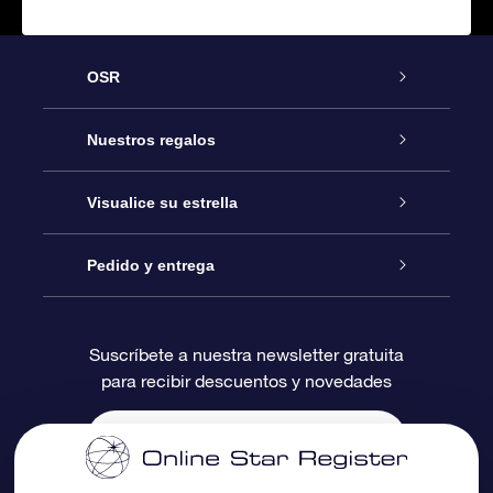
OSR
Atención
Nuestros regalos
Contáctanos
Regalo Estrella Online
Visualice su estrella
Blog
Paquete de Regalo OSR
Registro estelar
Pedido y entrega
Preguntas Más Frecuentes
Regalo Súper Estrella
Aplicación de Búsqueda de Estrella
Acceso clientes
Suscríbete a nuestra newsletter gratuita
para recibir descuentos y novedades
Reseñas
Tarjeta de Regalo OSR
Página de Estrella Personalizada
Información de Pago
Regalos empresariales
Un Millón de Estrellas
Información de Envío