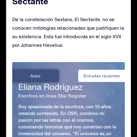
Sectante
De la constelación Sextans, El Sectante, no se
conocen mitologías relacionadas que justifiquen la
su existencia. Esta fue introducida en el siglo XVII
por Johannes Hevelius.
Autor
Entradas recientes
Eliana Rodriguez
Escritora en línea Star Register
Soy apasionada de la escritura, con 10 años
creando contenido. En OSR, combino mi
pasión por las letras con el cosmos,
conociendo historias que nos conectan con la
inmensidad del universo. "El universo es un