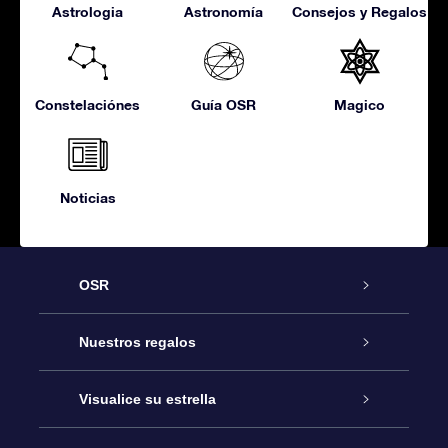
Astrologia
Astronomía
Consejos y Regalos
Constelaciónes
Guía OSR
Magico
Noticias
OSR
Atención
Nuestros regalos
Contáctanos
Regalo Estrella Online
Visualice su estrella