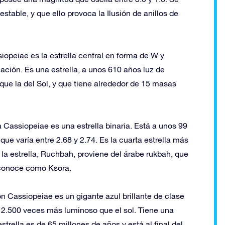
stable, y que ello provoca la Ilusión de anillos de
peiae es la estrella central en forma de W y
lación. Es una estrella, a unos 610 años luz de
ue la del Sol, y que tiene alrededor de 15 masas
a Cassiopeiae es una estrella binaria. Está a unos 99
ue varía entre 2.68 y 2.74. Es la cuarta estrella más
e la estrella, Ruchbah, proviene del árabe rukbah, que
se conoce como Ksora.
on Cassiopeiae es un gigante azul brillante de clase
 2.500 veces más luminoso que el sol. Tiene una
trella es de 65 millones de años y está al final del