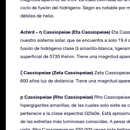
ciclo de fusión del hidrógeno. Segin es notable po
débiles de helio.
Achird – η Cassiopeiae (Eta Cassiopeiae)
Eta Cass
nuestro sistema solar, que se encuentra a solo 19,4 a
fusión de hidrógeno clase G amarillo-blanca, ligera
superficial de 5730 Kelvin. Tiene una magnitud apar
ζ Cassiopeiae (Zeta Cassiopeiae)
Zeta Cassiopeia
600 años luz de distancia. Tiene una magnitud apare
ρ Cassiopeiae (Rho Cassiopeiae)
Rho Cassiopeiae 
hipergigantes amarillas, de las cuales solo siete se
pertenece a la clase espectral G2Ia0e. Está aproxi
de las estrellas más luminosas conocidas. A pesar de
vista. Rho Cassiopeiae es 550,000 veces más brillan