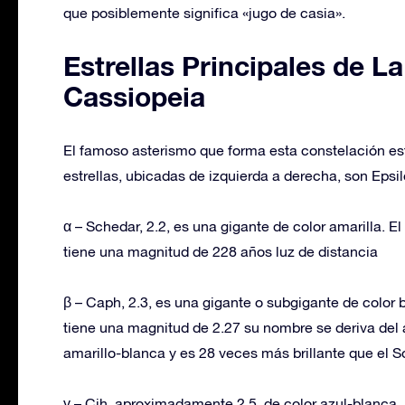
que posiblemente significa «jugo de casia».
Estrellas Principales de L
Cassiopeia
El famoso asterismo que forma esta constelación est
estrellas, ubicadas de izquierda a derecha, son Eps
α – Schedar, 2.2, es una gigante de color amarilla. E
tiene una magnitud de 228 años luz de distancia
β – Caph, 2.3, es una gigante o subgigante de color 
tiene una magnitud de 2.27 su nombre se deriva del 
amarillo-blanca y es 28 veces más brillante que el 
γ – Cih, aproximadamente 2.5, de color azul-blanca, 