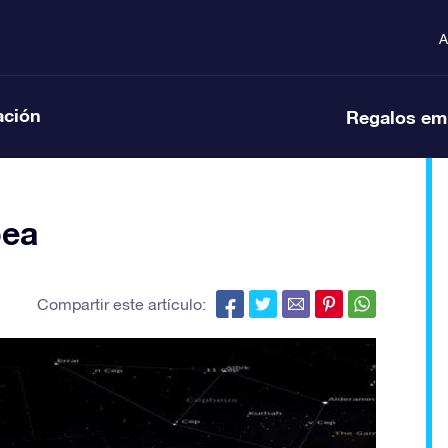
A
ación
Regalos em
pea
Compartir este artículo: