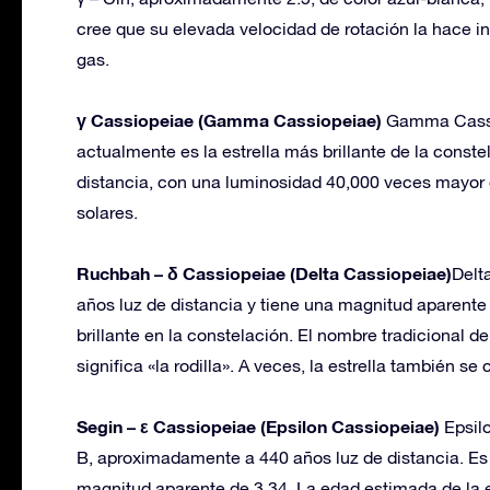
cree que su elevada velocidad de rotación la hace ine
gas.
γ Cassiopeiae (Gamma Cassiopeiae)
Gamma Cassio
actualmente es la estrella más brillante de la conste
distancia, con una luminosidad 40,000 veces mayor q
solares.
Ruchbah – δ Cassiopeiae (Delta Cassiopeiae)
Delt
años luz de distancia y tiene una magnitud aparente q
brillante en la constelación. El nombre tradicional d
significa «la rodilla». A veces, la estrella también 
Segin – ε Cassiopeiae (Epsilon Cassiopeiae)
Epsil
B, aproximadamente a 440 años luz de distancia. Es
magnitud aparente de 3.34. La edad estimada de la es