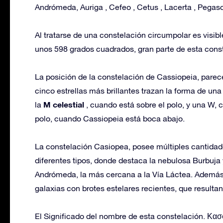
Andrómeda, Auriga , Cefeo , Cetus , Lacerta , Pegaso
Al tratarse de una constelación circumpolar es visib
unos 598 grados cuadrados, gran parte de esta const
La posición de la constelación de Cassiopeia, pare
cinco estrellas más brillantes trazan la forma de u
M celestial
la
, cuando está sobre el polo, y una W
polo, cuando Cassiopeia está boca abajo.
La constelación Casiopea, posee múltiples cantidad
diferentes tipos, donde destaca la nebulosa Burbuja y
Andrómeda, la más cercana a la Vía Láctea. Ademá
galaxias con brotes estelares recientes, que result
El Significado del nombre de esta constelación. Κασσ