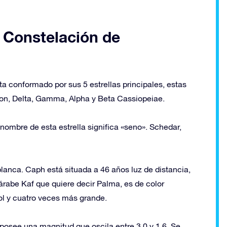
a Constelación de
a conformado por sus 5 estrellas principales, estas
ilon, Delta, Gamma, Alpha y Beta Cassiopeiae.
l nombre de esta estrella significa «seno». Schedar,
blanca. Caph está situada a 46 años luz de distancia,
árabe Kaf que quiere decir Palma, es de color
Sol y cuatro veces más grande.
posee una magnitud que oscila entre 3.0 y 1.6. Se