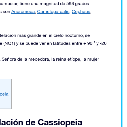
rcumpolar, tiene una magnitud de 598 grados
es son
Andrómeda
,
Camelopardalis
,
Cepheus
,
elación más grande en el cielo nocturno, se
 (NQ1) y se puede ver en latitudes entre + 90 ° y -20
Señora de la mecedora, la reina etíope, la mujer
opeia
lación de Cassiopeia