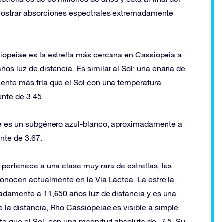
r mostrar absorciones espectrales extremadamente
iopeiae es la estrella más cercana en Cassiopeia a
ños luz de distancia. Es similar al Sol; una enana de
mente más fría que el Sol con una temperatura
ente de 3.45.
e es un subgénero azul-blanco, aproximadamente a
nte de 3.67.
pertenece a una clase muy rara de estrellas, las
 conocen actualmente en la Vía Láctea. La estrella
madamente a 11,650 años luz de distancia y es una
 la distancia, Rho Cassiopeiae es visible a simple
te que el Sol, con una magnitud absoluta de -7.5. Su