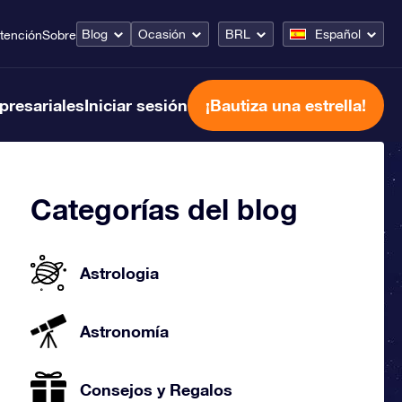
Blog
Ocasión
BRL
Español
tención
Sobre
presariales
Iniciar sesión
¡Bautiza una estrella!
Categorías del blog
Astrologia
Astronomía
Consejos y Regalos