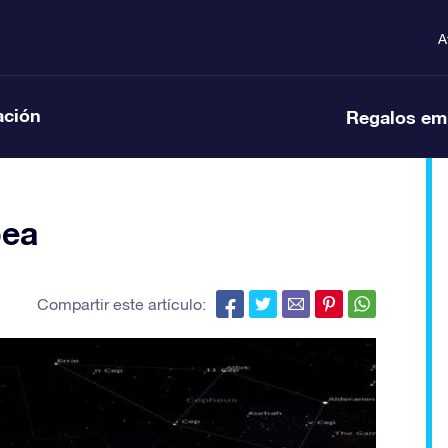
A
ación
Regalos em
pea
Compartir este artículo: