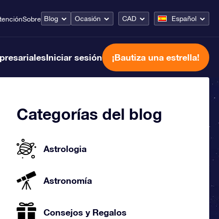
Blog
Ocasión
CAD
Español
tención
Sobre
presariales
Iniciar sesión
¡Bautiza una estrella!
Categorías del blog
Astrologia
Astronomía
Consejos y Regalos