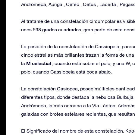
Andrómeda, Auriga , Cefeo , Cetus , Lacerta , Pegaso
Al tratarse de una constelación circumpolar es visib
unos 598 grados cuadrados, gran parte de esta const
La posición de la constelación de Cassiopeia, pare
cinco estrellas más brillantes trazan la forma de u
M celestial
la
, cuando está sobre el polo, y una W
polo, cuando Cassiopeia está boca abajo.
La constelación Casiopea, posee múltiples cantidad
diferentes tipos, donde destaca la nebulosa Burbuja y
Andrómeda, la más cercana a la Vía Láctea. Ademá
galaxias con brotes estelares recientes, que result
El Significado del nombre de esta constelación. Κασσ