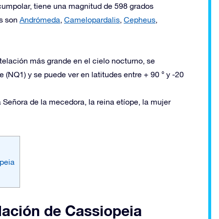
rcumpolar, tiene una magnitud de 598 grados
es son
Andrómeda
,
Camelopardalis
,
Cepheus
,
elación más grande en el cielo nocturno, se
 (NQ1) y se puede ver en latitudes entre + 90 ° y -20
Señora de la mecedora, la reina etíope, la mujer
opeia
lación de Cassiopeia