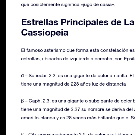
que posiblemente significa «jugo de casia».
Estrellas Principales de L
Cassiopeia
El famoso asterismo que forma esta constelación est
estrellas, ubicadas de izquierda a derecha, son Eps
α – Schedar, 2.2, es una gigante de color amarilla. E
tiene una magnitud de 228 años luz de distancia
β – Caph, 2.3, es una gigante o subgigante de color 
tiene una magnitud de 2.27 su nombre se deriva del 
amarillo-blanca y es 28 veces más brillante que el 
γ – Cih, aproximadamente 2.5, de color azul-blanca, 