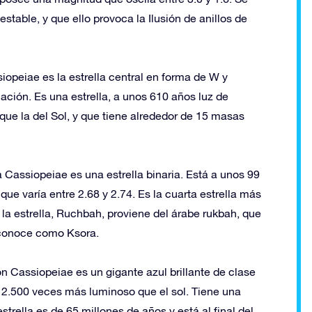
stable, y que ello provoca la Ilusión de anillos de
peiae es la estrella central en forma de W y
lación. Es una estrella, a unos 610 años luz de
ue la del Sol, y que tiene alrededor de 15 masas
a Cassiopeiae es una estrella binaria. Está a unos 99
ue varía entre 2.68 y 2.74. Es la cuarta estrella más
e la estrella, Ruchbah, proviene del árabe rukbah, que
se conoce como Ksora.
on Cassiopeiae es un gigante azul brillante de clase
 2.500 veces más luminoso que el sol. Tiene una
trella es de 65 millones de años y está al final del