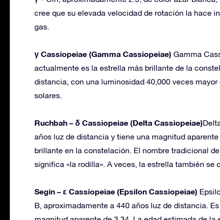
cree que su elevada velocidad de rotación la hace ine
gas.
γ Cassiopeiae (Gamma Cassiopeiae)
Gamma Cassio
actualmente es la estrella más brillante de la conste
distancia, con una luminosidad 40,000 veces mayor q
solares.
Ruchbah – δ Cassiopeiae (Delta Cassiopeiae)
Delt
años luz de distancia y tiene una magnitud aparente q
brillante en la constelación. El nombre tradicional d
significa «la rodilla». A veces, la estrella también 
Segin – ε Cassiopeiae (Epsilon Cassiopeiae)
Epsil
B, aproximadamente a 440 años luz de distancia. Es
magnitud aparente de 3.34. La edad estimada de la es