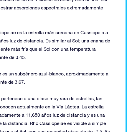
r mostrar absorciones espectrales extremadamente
iopeiae es la estrella más cercana en Cassiopeia a
ños luz de distancia. Es similar al Sol; una enana de
mente más fría que el Sol con una temperatura
ente de 3.45.
e es un subgénero azul-blanco, aproximadamente a
nte de 3.67.
pertenece a una clase muy rara de estrellas, las
 conocen actualmente en la Vía Láctea. La estrella
madamente a 11,650 años luz de distancia y es una
 la distancia, Rho Cassiopeiae es visible a simple
te que el Sol, con una magnitud absoluta de -7.5. Su