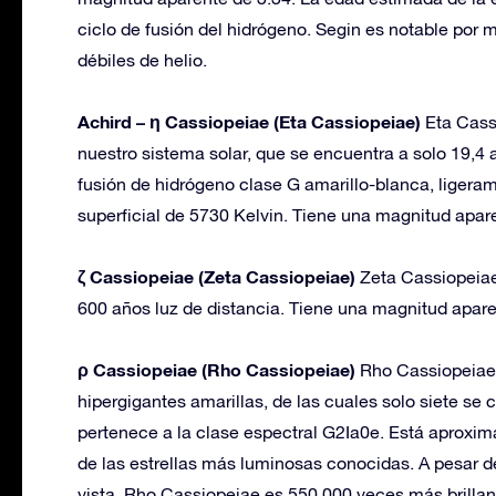
ciclo de fusión del hidrógeno. Segin es notable po
débiles de helio.
Achird – η Cassiopeiae (Eta Cassiopeiae)
Eta Cass
nuestro sistema solar, que se encuentra a solo 19,4 a
fusión de hidrógeno clase G amarillo-blanca, ligera
superficial de 5730 Kelvin. Tiene una magnitud apar
ζ Cassiopeiae (Zeta Cassiopeiae)
Zeta Cassiopeia
600 años luz de distancia. Tiene una magnitud apare
ρ Cassiopeiae (Rho Cassiopeiae)
Rho Cassiopeiae 
hipergigantes amarillas, de las cuales solo siete se
pertenece a la clase espectral G2Ia0e. Está aproxi
de las estrellas más luminosas conocidas. A pesar de
vista. Rho Cassiopeiae es 550,000 veces más brillan