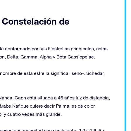
a Constelación de
a conformado por sus 5 estrellas principales, estas
ilon, Delta, Gamma, Alpha y Beta Cassiopeiae.
l nombre de esta estrella significa «seno». Schedar,
blanca. Caph está situada a 46 años luz de distancia,
árabe Kaf que quiere decir Palma, es de color
Sol y cuatro veces más grande.
posee una magnitud que oscila entre 3.0 y 1.6. Se