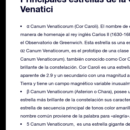
Venatici
α Canum Venaticorum (Cor Caroli). El nombre de es
manera de homenaje al rey inglés Carlos II (1630-16
el Observatorio de Greenwich. Esta estrella ss una 
α
Canum Venaticorum, es el prototipo de una clase d
2
Canum Venaticorum). también conocido como Cor Caro
brillante de la constelación. Cor Caroli es una estr
aparente de 2.9 y un secundario con una magnitud apa
Tierra y tiene un campo magnético variable inusualm
β Canum Venaticorum (Asterion o Chara), posee u
estrella más brillante de la constelación sus caracter
estrella de secuencia principal de tonos color amaril
nombre común proviene de la palabra para «alegría»
5 Canum Venaticorum, es una estrella gigante de