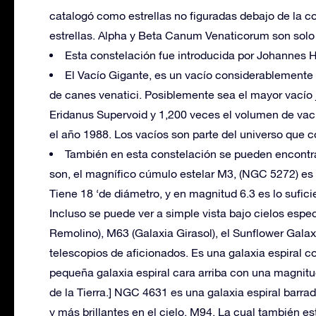
catalogó como estrellas no figuradas debajo de la c
estrellas. Alpha y Beta Canum Venaticorum son solo
Esta constelación fue introducida por Johannes He
El Vacío Gigante, es un vacío considerablemente 
de canes venatici. Posiblemente sea el mayor vacío
Eridanus Supervoid y 1,200 veces el volumen de vací
el año 1988. Los vacíos son parte del universo que 
También en esta constelación se pueden encontra
son, el magnífico cúmulo estelar M3, (NGC 5272) es u
Tiene 18 ‘de diámetro, y en magnitud 6.3 es lo sufici
Incluso se puede ver a simple vista bajo cielos espe
Remolino), M63 (Galaxia Girasol), el Sunflower Gala
telescopios de aficionados. Es una galaxia espiral 
pequeña galaxia espiral cara arriba con una magnitu
de la Tierra.] NGC 4631 es una galaxia espiral barr
y más brillantes en el cielo, M94, La cual también 