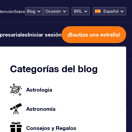
Blog
Ocasión
BRL
Español
tención
Sobre
presariales
Iniciar sesión
¡Bautiza una estrella!
Categorías del blog
Astrologia
Astronomía
Consejos y Regalos