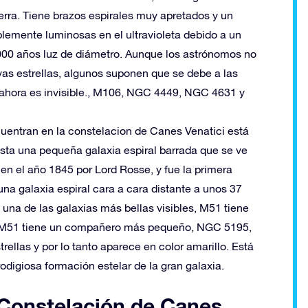
ierra. Tiene brazos espirales muy apretados y un
íblemente luminosas en el ultravioleta debido a un
7.000 años luz de diámetro. Aunque los astrónomos no
as estrellas, algunos suponen que se debe a las
ahora es invisible., M106, NGC 4449, NGC 4631 y
uentran en la constelacion de Canes Venatici está
sta una pequeña galaxia espiral barrada que se ve
 en el año 1845 por Lord Rosse, y fue la primera
una galaxia espiral cara a cara distante a unos 37
 una de las galaxias más bellas visibles, M51 tiene
. M51 tiene un compañero más pequeño, NGC 5195,
ellas y por lo tanto aparece en color amarillo. Está
digiosa formación estelar de la gran galaxia.
a Constelación de Canes