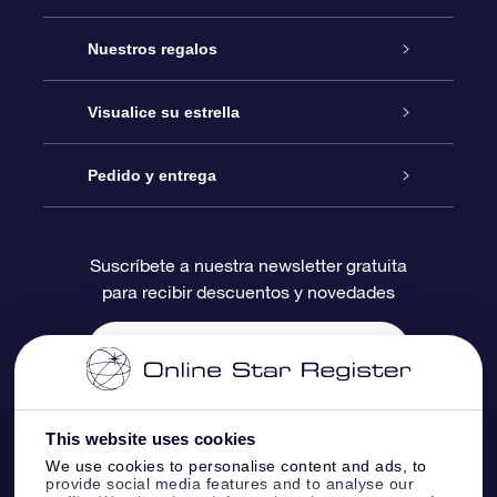
Atención
Nuestros regalos
Contáctanos
Regalo Estrella Online
Visualice su estrella
Blog
Paquete de Regalo OSR
Registro estelar
Pedido y entrega
Preguntas Más Frecuentes
Regalo Súper Estrella
Aplicación de Búsqueda de Estrella
Acceso clientes
Suscríbete a nuestra newsletter gratuita
para recibir descuentos y novedades
Reseñas
Tarjeta de Regalo OSR
Página de Estrella Personalizada
Información de Pago
Regalos empresariales
Un Millón de Estrellas
Información de Envío
Salvaestrellas OSR
Política de devolución
This website uses cookies
We use cookies to personalise content and ads, to
provide social media features and to analyse our
Aplicación de RV Llévame a las estrellas
Constelaciones