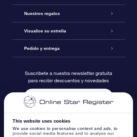
Atención
Nuestros regalos
Contáctanos
Regalo Estrella Online
Visualice su estrella
Blog
Paquete de Regalo OSR
Registro estelar
Pedido y entrega
Preguntas Más Frecuentes
Regalo Súper Estrella
Aplicación de Búsqueda de Estrella
Acceso clientes
Suscríbete a nuestra newsletter gratuita
para recibir descuentos y novedades
Reseñas
Tarjeta de Regalo OSR
Página de Estrella Personalizada
Información de Pago
Regalos empresariales
Un Millón de Estrellas
Información de Envío
Salvaestrellas OSR
Política de devolución
This website uses cookies
We use cookies to personalise content and ads, to
provide social media features and to analyse our
Aplicación de RV Llévame a las estrellas
Constelaciones