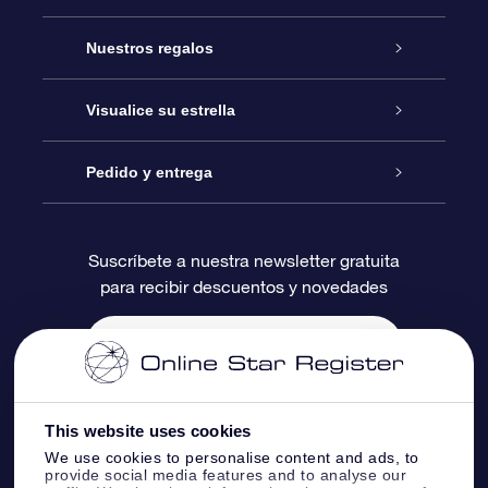
Atención
Nuestros regalos
Contáctanos
Regalo Estrella Online
Visualice su estrella
Blog
Paquete de Regalo OSR
Registro estelar
Pedido y entrega
Preguntas Más Frecuentes
Regalo Súper Estrella
Aplicación de Búsqueda de Estrella
Acceso clientes
Suscríbete a nuestra newsletter gratuita
para recibir descuentos y novedades
Reseñas
Tarjeta de Regalo OSR
Página de Estrella Personalizada
Información de Pago
Regalos empresariales
Un Millón de Estrellas
Información de Envío
Salvaestrellas OSR
Política de devolución
This website uses cookies
We use cookies to personalise content and ads, to
provide social media features and to analyse our
Aplicación de RV Llévame a las estrellas
Constelaciones