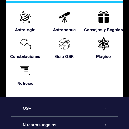
Astrologia
Astronomía
Consejos y Regalos
Constelaciónes
Guía OSR
Magico
Noticias
OSR
Atención
Nuestros regalos