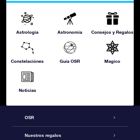
Astrologia
Astronomía
Consejos y Regalos
Constelaciónes
Guía OSR
Magico
Noticias
OSR
Atención
Nuestros regalos