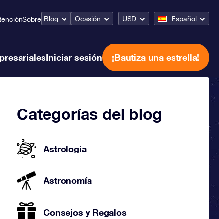
Blog
Ocasión
USD
Español
tención
Sobre
presariales
Iniciar sesión
¡Bautiza una estrella!
Categorías del blog
Astrologia
Astronomía
Consejos y Regalos