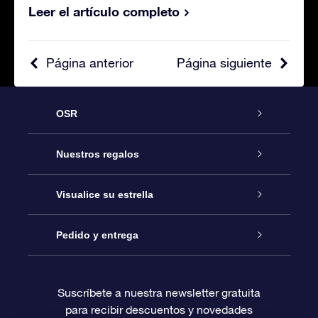
Leer el artículo completo
Página anterior
Página siguiente
OSR
Atención
Nuestros regalos
Contáctanos
Regalo Estrella Online
Visualice su estrella
Blog
Paquete de Regalo OSR
Registro estelar
Pedido y entrega
Preguntas Más Frecuentes
Regalo Súper Estrella
Aplicación de Búsqueda de Estrella
Acceso clientes
Suscríbete a nuestra newsletter gratuita
para recibir descuentos y novedades
Reseñas
Tarjeta de Regalo OSR
Página de Estrella Personalizada
Información de Pago