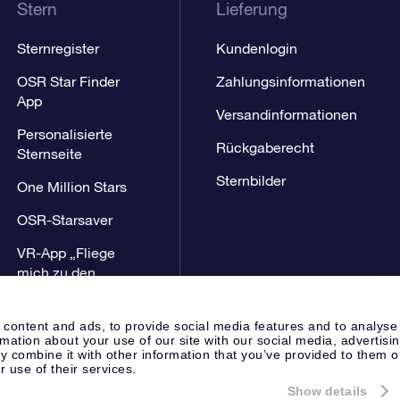
Stern
Lieferung
Sternregister
Kundenlogin
OSR Star Finder
Zahlungsinformationen
App
Versandinformationen
Personalisierte
Rückgaberecht
Sternseite
Sternbilder
One Million Stars
OSR-Starsaver
VR-App „Fliege
mich zu den
Sternen“
 content and ads, to provide social media features and to analyse
rmation about your use of our site with our social media, advertisi
 combine it with other information that you’ve provided to them o
r use of their services.
Show details
Presseseite
Datenschutzerklär
Apeldoorn, The Netherlands