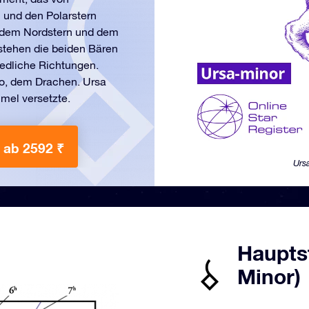
und den Polarstern
n dem Nordstern und dem
stehen die beiden Bären
edliche Richtungen.
o, dem Drachen. Ursa
mmel versetzte.
ab 2592 ₹
Urs
Hauptst
Minor)