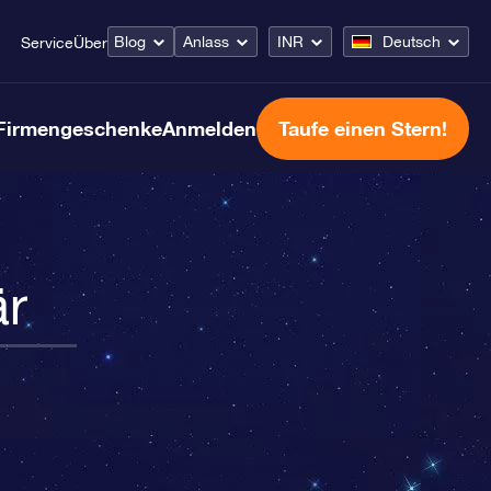
Blog
Anlass
INR
Deutsch
Service
Über
Firmengeschenke
Anmelden
Taufe einen Stern!
är