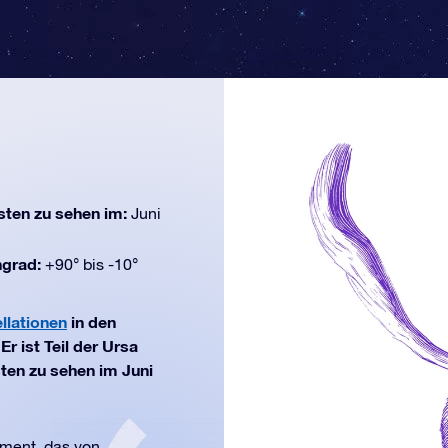
ten zu sehen im:
Juni
ngrad:
+90° bis -10°
llationen
in den
r ist Teil der Ursa
ten zu sehen im Juni
rument, das von