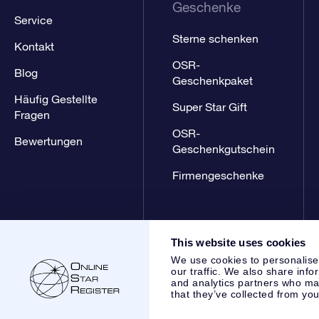
Geschenke
Service
Sterne schenken
Kontakt
OSR-
Blog
Geschenkpaket
Häufig Gestellte
Super Star Gift
Fragen
OSR-
Bewertungen
Geschenkgutschein
Firmengeschenke
This website uses cookies
We use cookies to personalise
our traffic. We also share info
and analytics partners who may
that they’ve collected from you
Online Star Register BV
- Laan van de Maagd 83, 7324 BT 