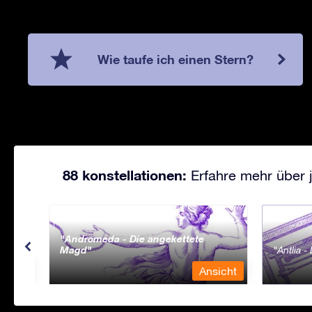
Wie taufe ich einen Stern?
88 konstellationen:
Erfahre mehr über j
Andromeda - Die angekettete
Magd
Antlia 
sicht
Ansicht