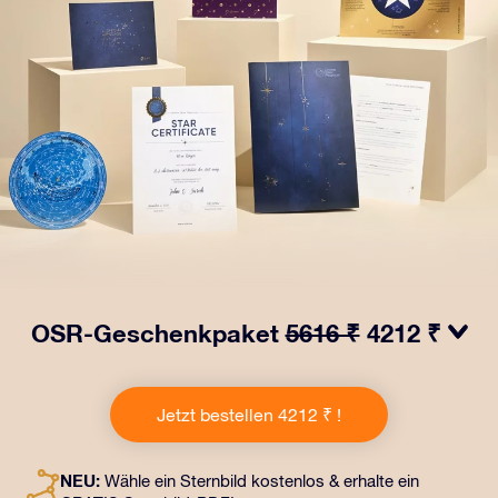
OSR-Geschenkpaket
5616 ₹
4212 ₹
Bringen Sie Augen zum Funkeln mit unserem OSR-
Geschenkpaket! Dieses Geschenk enthält einen
Jetzt bestellen 4212 ₹ !
schönen Umschlag und personalisierte Dokumente, die
an eine Adresse Ihrer Wahl gesendet werden, sowie
digitale Dokumente und die kostenlose Nutzung
NEU:
Wähle ein Sternbild kostenlos & erhalte ein
unserer Apps. Es ist eine zauberhafte Art, Freunden und