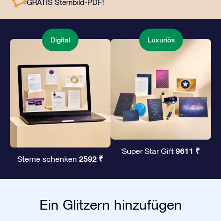
GRATIS Sternbild-PDF!
Liebsten ein unvergängliches Geschenk zu
überreichen.
Digital
Luxuriös
9611 ₹
Super Star Gift
2592 ₹
Sterne schenken
Ein Glitzern hinzufügen