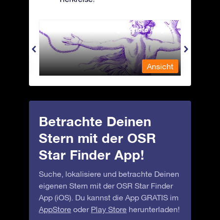
Andromeda - Die angekettete Magd
Antli
nsicht
Ansicht
Betrachte Deinen
Stern mit der OSR
Star Finder App!
Suche, lokalisiere und betrachte Deinen
eigenen Stern mit der OSR Star Finder
App (iOS). Du kannst die App GRATIS im
AppStore
oder
Play Store
herunterladen!