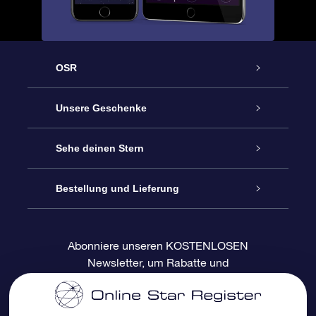
OSR
Service
Unsere Geschenke
Kontakt
Sterne schenken
Sehe deinen Stern
Blog
OSR-Geschenkpaket
Sternregister
Bestellung und Lieferung
Häufig Gestellte Fragen
Super Star Gift
OSR Star Finder App
Kundenlogin
Abonniere unseren KOSTENLOSEN
Newsletter, um Rabatte und
Bewertungen
OSR-Geschenkgutschein
Personalisierte Sternseite
Zahlungsinformationen
Produktneuigkeiten zu erhalten
Firmengeschenke
One Million Stars
Versandinformationen