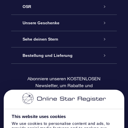
OSR
Service
Unsere Geschenke
Kontakt
Sterne schenken
Sehe deinen Stern
Blog
OSR-Geschenkpaket
Sternregister
Bestellung und Lieferung
Häufig Gestellte Fragen
Super Star Gift
OSR Star Finder App
Kundenlogin
Abonniere unseren KOSTENLOSEN
Newsletter, um Rabatte und
Bewertungen
OSR-Geschenkgutschein
Personalisierte Sternseite
Zahlungsinformationen
Produktneuigkeiten zu erhalten
Firmengeschenke
One Million Stars
Versandinformationen
This website uses cookies
OSR-Starsaver
Rückgaberecht
We use cookies to personalise content and ads, to
provide social media features and to analyse our