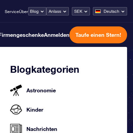
Blog
Anlass
SEK
Deutsch
Service
Über
Firmengeschenke
Anmelden
Taufe einen Stern!
Blogkategorien
Astronomie
Kinder
Nachrichten