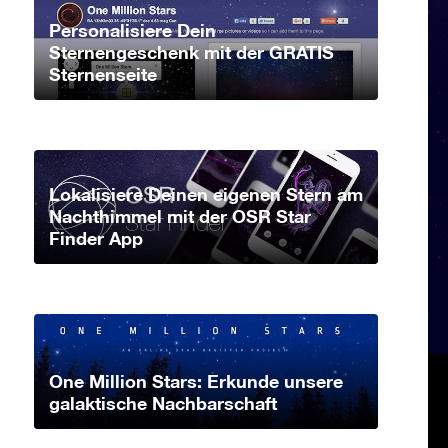
Personalisiere Dein
Sternengeschenk mit der GRATIS
Sternenseite
Lokalisiere Deinen eigenen Stern am
Nachthimmel mit der OSR Star
Finder App
One Million Stars: Erkunde unsere
galaktische Nachbarschaft