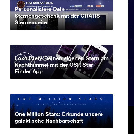
Personalisiere Dein
Sternengeschenk mit der GRATIS
Sternenseite
Lokalisiere Deinen eigenen Stern am
Nachthimmel mit der OSR Star
Finder App
One Million Stars: Erkunde unsere
galaktische Nachbarschaft