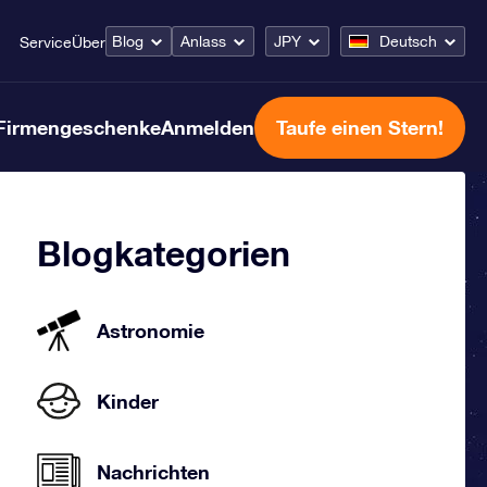
Blog
Anlass
JPY
Deutsch
Service
Über
Firmengeschenke
Anmelden
Taufe einen Stern!
Blogkategorien
Astronomie
Kinder
Nachrichten