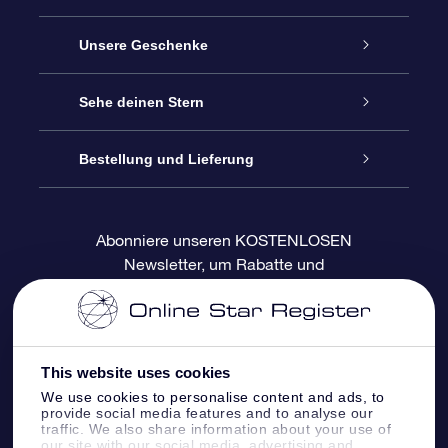
Service
Unsere Geschenke
Kontakt
Sterne schenken
Sehe deinen Stern
Blog
OSR-Geschenkpaket
Sternregister
Bestellung und Lieferung
Häufig Gestellte Fragen
Super Star Gift
OSR Star Finder App
Kundenlogin
Abonniere unseren KOSTENLOSEN
Newsletter, um Rabatte und
Bewertungen
OSR-Geschenkgutschein
Personalisierte Sternseite
Zahlungsinformationen
Produktneuigkeiten zu erhalten
Firmengeschenke
One Million Stars
Versandinformationen
This website uses cookies
OSR-Starsaver
Rückgaberecht
We use cookies to personalise content and ads, to
provide social media features and to analyse our
traffic. We also share information about your use of
VR-App „Fliege mich zu den Sternen“
Sternbilder
our site with our social media, advertising and