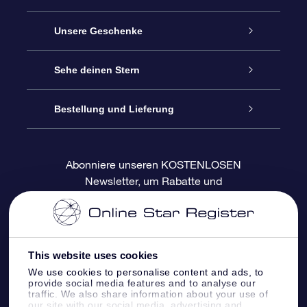
Service
Unsere Geschenke
Kontakt
Sterne schenken
Sehe deinen Stern
Blog
OSR-Geschenkpaket
Sternregister
Bestellung und Lieferung
Häufig Gestellte Fragen
Super Star Gift
OSR Star Finder App
Kundenlogin
Abonniere unseren KOSTENLOSEN
Newsletter, um Rabatte und
Bewertungen
OSR-Geschenkgutschein
Personalisierte Sternseite
Zahlungsinformationen
Produktneuigkeiten zu erhalten
Firmengeschenke
One Million Stars
Versandinformationen
This website uses cookies
OSR-Starsaver
Rückgaberecht
We use cookies to personalise content and ads, to
provide social media features and to analyse our
traffic. We also share information about your use of
VR-App „Fliege mich zu den Sternen“
Sternbilder
our site with our social media, advertising and