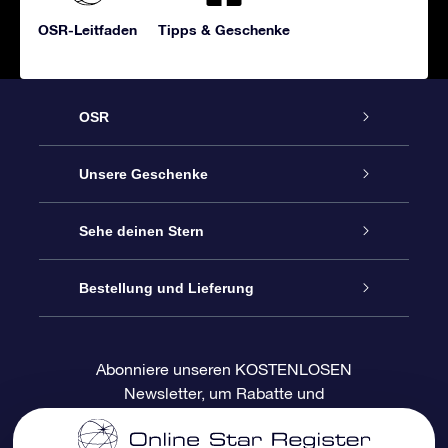
OSR-Leitfaden
Tipps & Geschenke
OSR
Service
Unsere Geschenke
Kontakt
Sterne schenken
Sehe deinen Stern
Blog
OSR-Geschenkpaket
Sternregister
Bestellung und Lieferung
Häufig Gestellte Fragen
Super Star Gift
OSR Star Finder App
Kundenlogin
Abonniere unseren KOSTENLOSEN
Newsletter, um Rabatte und
Bewertungen
OSR-Geschenkgutschein
Personalisierte Sternseite
Zahlungsinformationen
Produktneuigkeiten zu erhalten