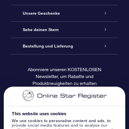
Service
Unsere Geschenke
Kontakt
Sterne schenken
Sehe deinen Stern
Blog
OSR-Geschenkpaket
Sternregister
Bestellung und Lieferung
Häufig Gestellte Fragen
Super Star Gift
OSR Star Finder App
Kundenlogin
Abonniere unseren KOSTENLOSEN
Newsletter, um Rabatte und
Bewertungen
OSR-Geschenkgutschein
Personalisierte Sternseite
Zahlungsinformationen
Produktneuigkeiten zu erhalten
Firmengeschenke
One Million Stars
Versandinformationen
OSR-Starsaver
Rückgaberecht
This website uses cookies
We use cookies to personalise content and ads, to
provide social media features and to analyse our
VR-App „Fliege mich zu den Sternen“
Sternbilder