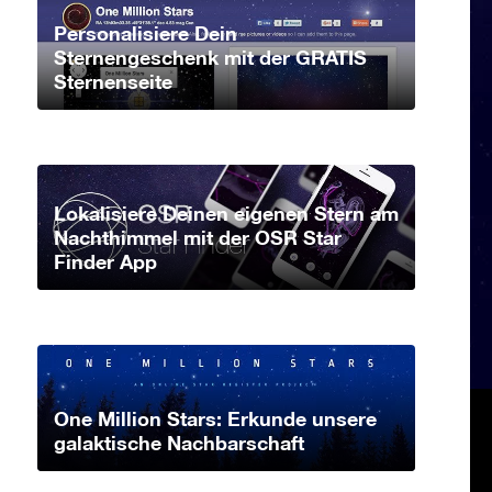
Personalisiere Dein
Sternengeschenk mit der GRATIS
Sternenseite
Lokalisiere Deinen eigenen Stern am
Nachthimmel mit der OSR Star
Finder App
One Million Stars: Erkunde unsere
galaktische Nachbarschaft