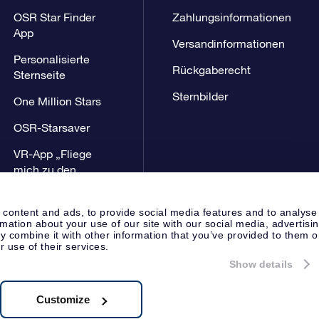
OSR Star Finder
Zahlungsinformationen
App
Versandinformationen
Personalisierte
Rückgaberecht
Sternseite
Sternbilder
One Million Stars
OSR-Starsaver
VR-App „Fliege
mich zu den
Sternen“
 content and ads, to provide social media features and to analyse
rmation about your use of our site with our social media, advertisi
 combine it with other information that you’ve provided to them o
r use of their services.
Show details
Presseseite
Datenschutzerklär
Apeldoorn, The Netherlands
8.62.722B01
Customize