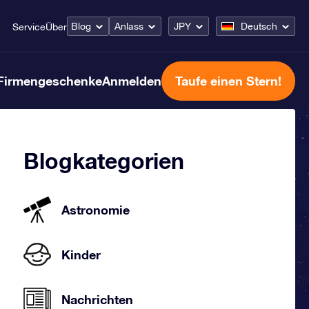
Blog
Anlass
JPY
Deutsch
Service
Über
Firmengeschenke
Anmelden
Taufe einen Stern!
Blogkategorien
Astronomie
Kinder
Nachrichten