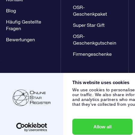
OSR-
Blog
Geschenkpaket
Häufig Gestellte
Super Star Gift
Fragen
OSR-
Bewertungen
Geschenkgutschein
Firmengeschenke
This website uses cookies
We use cookies to personalise
our traffic. We also share info
and analytics partners who may
that they’ve collected from you
Online Star Register BV
- Laan van de Maagd 83, 7324 BT 
,
Kundenservice:
help@osr.org
KVK: 60333553, VAT: NL 853
Allow all