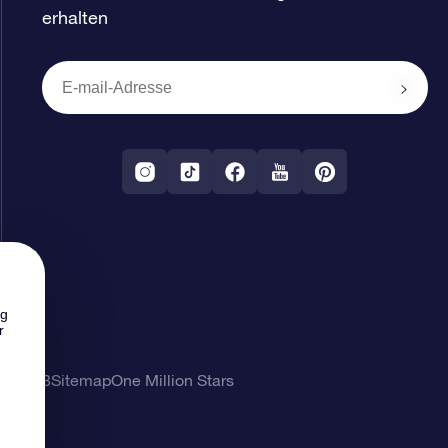
erhalten
ng
r
ung
AGB
Sitemap
One Million Stars