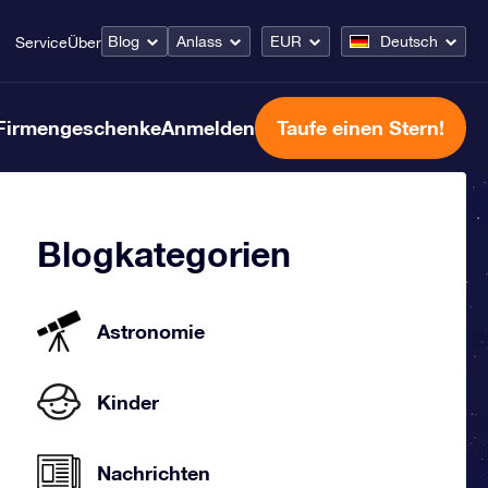
Blog
Anlass
EUR
Deutsch
Service
Über
Firmengeschenke
Anmelden
Taufe einen Stern!
Blogkategorien
Astronomie
Kinder
Nachrichten