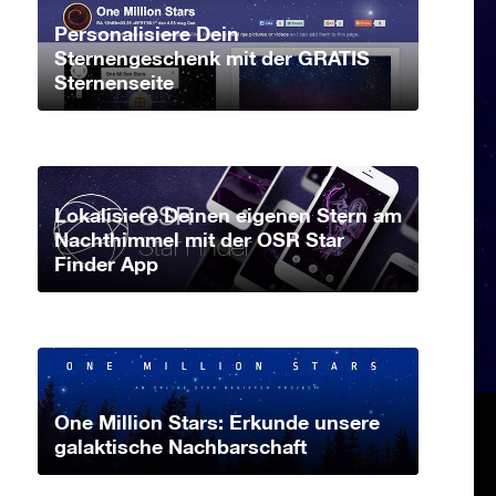
Personalisiere Dein
Sternengeschenk mit der GRATIS
Sternenseite
Lokalisiere Deinen eigenen Stern am
Nachthimmel mit der OSR Star
Finder App
One Million Stars: Erkunde unsere
galaktische Nachbarschaft