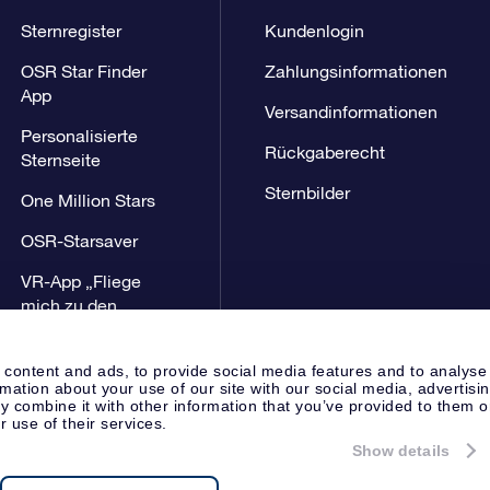
Sternregister
Kundenlogin
OSR Star Finder
Zahlungsinformationen
App
Versandinformationen
Personalisierte
Rückgaberecht
Sternseite
Sternbilder
One Million Stars
OSR-Starsaver
VR-App „Fliege
mich zu den
Sternen“
 content and ads, to provide social media features and to analyse
rmation about your use of our site with our social media, advertisi
 combine it with other information that you’ve provided to them o
r use of their services.
Show details
Presseseite
Datenschutzerklär
Apeldoorn, The Netherlands