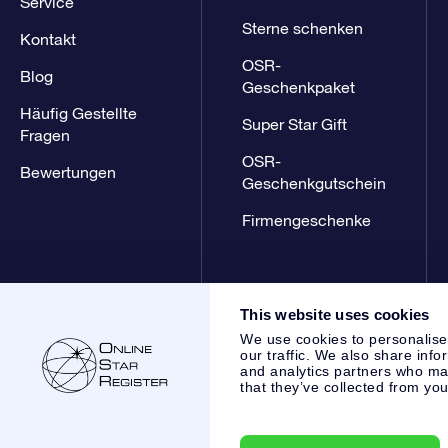
Service
Sterne schenken
Kontakt
OSR-
Blog
Geschenkpaket
Häufig Gestellte
Super Star Gift
Fragen
OSR-
Bewertungen
Geschenkgutschein
Firmengeschenke
This website uses cookies
We use cookies to personalise
our traffic. We also share info
and analytics partners who may
that they’ve collected from you
Online Star Register BV
- Laan van de Maagd 83, 7324 BT 