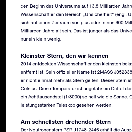
den Beginn des Universums auf 13,8 Milliarden Jahre
Wissenschaftler den Bereich „Unsicherheit“ (engl. Un
sich auf einen Zeitraum von plus oder minus 800 Mill
Milliarden Jahre alt sein. Das ist jünger als das U
nur ein klein wenig.
Kleinster Stern, den wir kennen
2014 entdeckten Wissenschaftler den kleinsten bekan
entfernt ist. Sein offizieller Name ist 2MASS J0523
er nicht einmal mehr als Stern gelten. Dieser Stern is
Celsius. Diese Temperatur ist ungefähr ein Drittel d
ein Achttausendstel (1/8000) so hell wie die Sonne. 
leistungsstarken Teleskop gesehen werden.
Am s
chnellste
n
drehender Stern
Der Neutronenstern PSR J1748-2446 erhält die Ausz