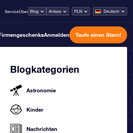
Blog
Anlass
PLN
Deutsch
Service
Über
Firmengeschenke
Anmelden
Taufe einen Stern!
Blogkategorien
Astronomie
Kinder
Nachrichten