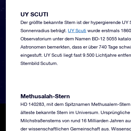
UY SCUTI
Der größte bekannte Stern ist der hypergierende UY 
Sonnenradius beträgt.
UY Scuti
wurde erstmals 186
Observatorium unter dem Namen BD-12 5055 katalogi
Astronomen bemerkten, dass er über 740 Tage schwäc
eingestuft. UY Scuti liegt fast 9.500 Lichtjahre entf
Sternbild Scutum.
Methusalah
-Stern
HD 140283, mit dem Spitznamen Methusalem-Stern (n
älteste bekannte Stern im Universum. Ursprünglich
Milchstraßensterns von rund 16 Milliarden Jahren au
der wissenschaftlichen Gemeinschaft aus. Wissenscha