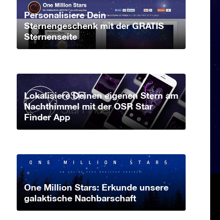
Personalisiere Dein
Sternengeschenk mit der GRATIS
Sternenseite
Lokalisiere Deinen eigenen Stern am
Nachthimmel mit der OSR Star
Finder App
One Million Stars: Erkunde unsere
galaktische Nachbarschaft