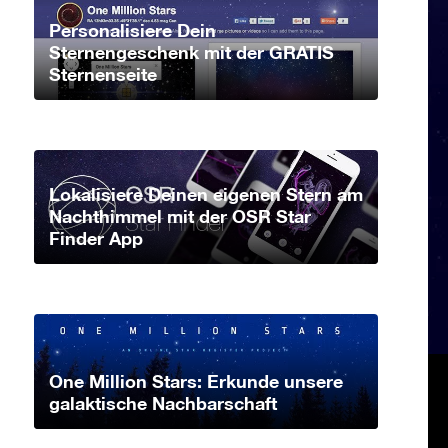
Personalisiere Dein
Sternengeschenk mit der GRATIS
Sternenseite
Lokalisiere Deinen eigenen Stern am
Nachthimmel mit der OSR Star
Finder App
One Million Stars: Erkunde unsere
galaktische Nachbarschaft