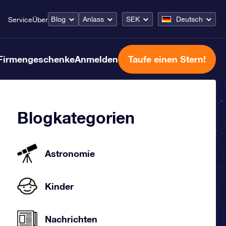
Blog
Anlass
SEK
Deutsch
Service
Über
Firmengeschenke
Anmelden
Taufe einen Stern!
Blogkategorien
Astronomie
Kinder
Nachrichten