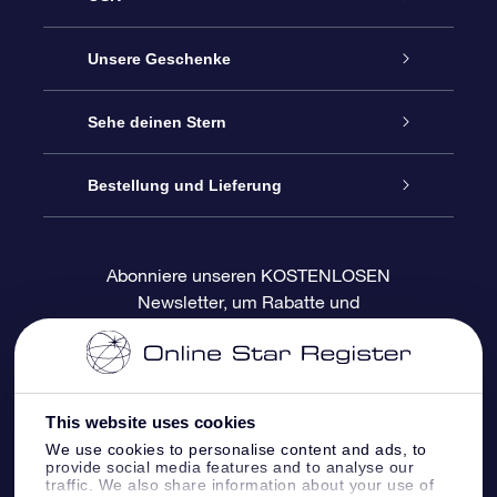
Service
Unsere Geschenke
Kontakt
Sterne schenken
Sehe deinen Stern
Blog
OSR-Geschenkpaket
Sternregister
Bestellung und Lieferung
Häufig Gestellte Fragen
Super Star Gift
OSR Star Finder App
Kundenlogin
Abonniere unseren KOSTENLOSEN
Newsletter, um Rabatte und
Bewertungen
OSR-Geschenkgutschein
Personalisierte Sternseite
Zahlungsinformationen
Produktneuigkeiten zu erhalten
Firmengeschenke
One Million Stars
Versandinformationen
This website uses cookies
OSR-Starsaver
Rückgaberecht
We use cookies to personalise content and ads, to
provide social media features and to analyse our
traffic. We also share information about your use of
VR-App „Fliege mich zu den Sternen“
Sternbilder