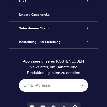
OSR
Service
Unsere Geschenke
Kontakt
Sterne schenken
Sehe deinen Stern
Blog
OSR-Geschenkpaket
Sternregister
Bestellung und Lieferung
Häufig Gestellte Fragen
Super Star Gift
OSR Star Finder App
Kundenlogin
Abonniere unseren KOSTENLOSEN
Newsletter, um Rabatte und
Bewertungen
OSR-Geschenkgutschein
Personalisierte Sternseite
Zahlungsinformationen
Produktneuigkeiten zu erhalten
Firmengeschenke
One Million Stars
Versandinformationen
OSR-Starsaver
Rückgaberecht