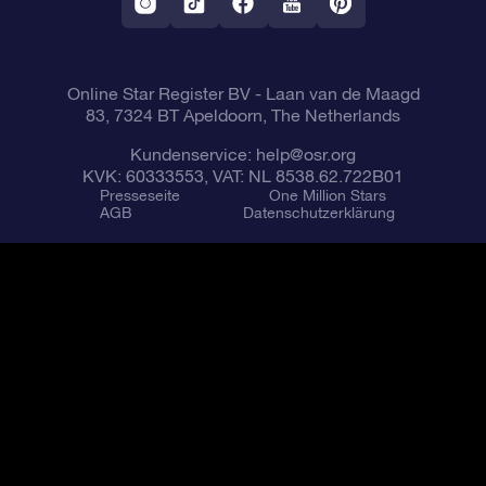
VR-App „Fliege mich zu den Sternen“
Sternbilder
Online Star Register BV
- Laan van de Maagd
83, 7324 BT Apeldoorn, The Netherlands
Kundenservice:
help@osr.org
KVK: 60333553, VAT: NL 8538.62.722B01
Presseseite
One Million Stars
AGB
Datenschutzerklärung