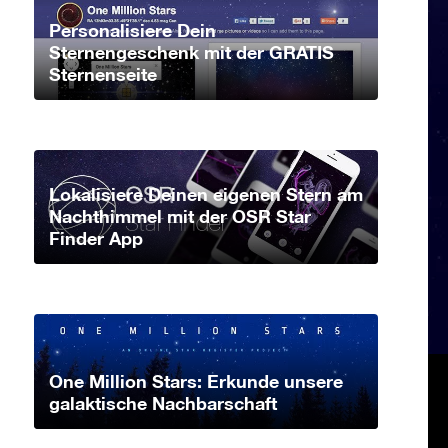
Personalisiere Dein
Sternengeschenk mit der GRATIS
Sternenseite
Lokalisiere Deinen eigenen Stern am
Nachthimmel mit der OSR Star
Finder App
One Million Stars: Erkunde unsere
galaktische Nachbarschaft