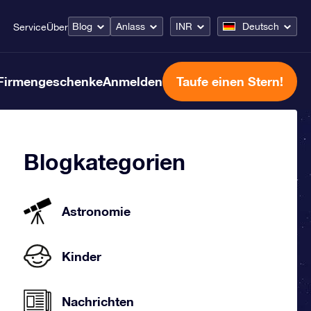
Blog
Anlass
INR
Deutsch
Service
Über
Firmengeschenke
Anmelden
Taufe einen Stern!
Blogkategorien
Astronomie
Kinder
Nachrichten