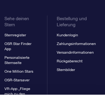
Sehe deinen
Bestellung und
Stern
Lieferung
Sternregister
Kundenlogin
OSR Star Finder
Zahlungsinformationen
App
Versandinformationen
Personalisierte
Rückgaberecht
Sternseite
Sternbilder
One Million Stars
OSR-Starsaver
VR-App „Fliege
mich zu den
Sternen“