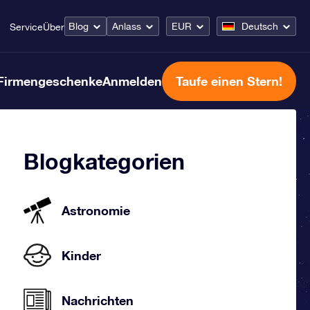
Blog
Anlass
EUR
Deutsch
Service
Über
Firmengeschenke
Anmelden
Taufe einen Stern!
Blogkategorien
Astronomie
Kinder
Nachrichten