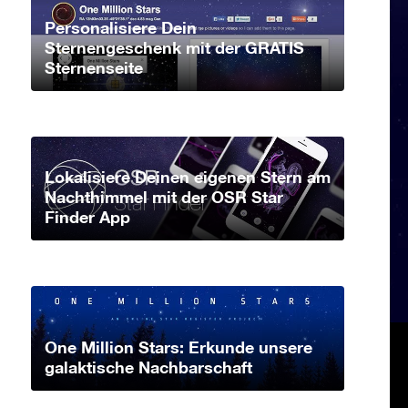
Personalisiere Dein
Sternengeschenk mit der GRATIS
Sternenseite
Lokalisiere Deinen eigenen Stern am
Nachthimmel mit der OSR Star
Finder App
One Million Stars: Erkunde unsere
galaktische Nachbarschaft