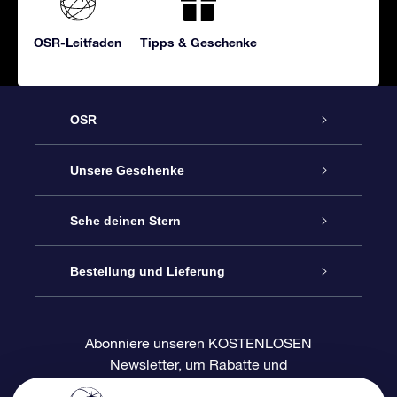
OSR-Leitfaden
Tipps & Geschenke
OSR
Service
Unsere Geschenke
Kontakt
Sterne schenken
Sehe deinen Stern
Blog
OSR-Geschenkpaket
Sternregister
Bestellung und Lieferung
Häufig Gestellte Fragen
Super Star Gift
OSR Star Finder App
Kundenlogin
Abonniere unseren KOSTENLOSEN
Newsletter, um Rabatte und
Bewertungen
OSR-Geschenkgutschein
Personalisierte Sternseite
Zahlungsinformationen
Produktneuigkeiten zu erhalten