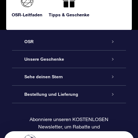
OSR-Leitfaden
Tipps & Geschenke
OSR
Service
Unsere Geschenke
Kontakt
Sterne schenken
Sehe deinen Stern
Blog
OSR-Geschenkpaket
Sternregister
Bestellung und Lieferung
Häufig Gestellte Fragen
Super Star Gift
OSR Star Finder App
Kundenlogin
Abonniere unseren KOSTENLOSEN
Newsletter, um Rabatte und
Bewertungen
OSR-Geschenkgutschein
Personalisierte Sternseite
Zahlungsinformationen
Produktneuigkeiten zu erhalten