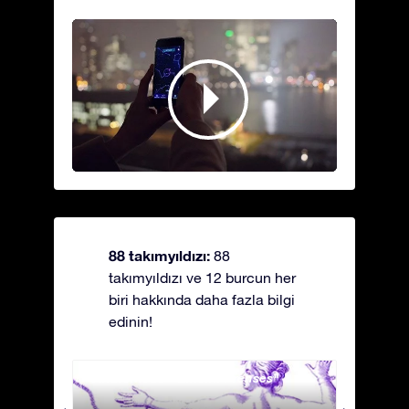
88 takımyıldızı:
88
takımyıldızı ve 12 burcun her
biri hakkında daha fazla bilgi
edinin!
Andromeda - Zincirli Prenses
Antli