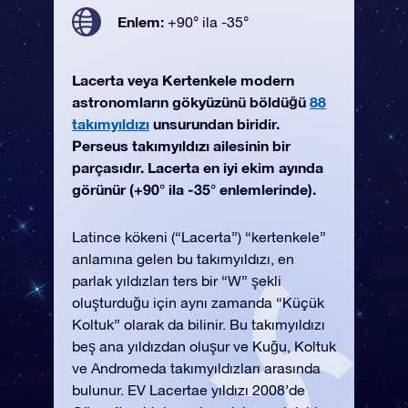
Enlem:
+90° ila -35°
Lacerta veya Kertenkele modern
astronomların gökyüzünü böldüğü
88
takımyıldızı
unsurundan biridir.
Perseus takımyıldızı ailesinin bir
parçasıdır. Lacerta en iyi ekim ayında
görünür (+90° ila -35° enlemlerinde).
Latince kökeni (“Lacerta”) “kertenkele”
anlamına gelen bu takımyıldızı, en
parlak yıldızları ters bir “W” şekli
oluşturduğu için aynı zamanda “Küçük
Koltuk” olarak da bilinir. Bu takımyıldızı
beş ana yıldızdan oluşur ve Kuğu, Koltuk
ve Andromeda takımyıldızları arasında
bulunur. EV Lacertae yıldızı 2008’de