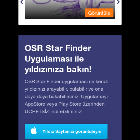
üntüle
Görüntüle
OSR Star Finder
Uygulaması ile
yıldızınıza bakın!
OSR Star Finder uygulaması ile kendi
yıldızınızı arayabilir, bulabilir ve ona
doya doya bakabilirsiniz. Uygulamayı
AppStore
veya
Play Store
üzerinden
ÜCRETSİZ indirebilirsiniz!
Yıldız Sayfanızı görüntüleyin