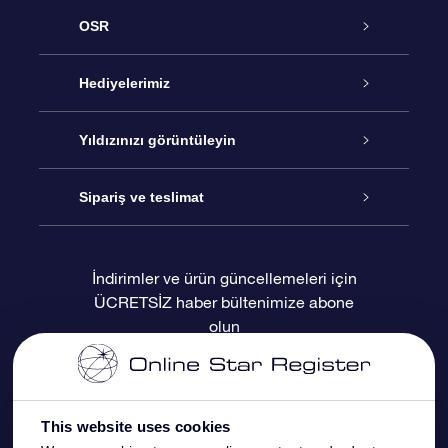
OSR
Hizmet
Hediyelerimiz
İletişim
Çevrimiçi Yıldız Hediyesi
Yıldızınızı görüntüleyin
Blogu
OSR Hediye Paketi
Star Register
Sipariş ve teslimat
Sıkça Sorulan Sorular
Muhteşem Yıldız Hediyesi
OSR Star Finder Uygulaması
Müşteri Girişi
İndirimler ve ürün güncellemeleri için
ÜCRETSİZ haber bültenimize abone
Değerlendirmeler
OSR Hediye Kartı
Kişiselleştirilmiş Yıldız Sayfası
Ödeme bilgileri
olun
Kurumsal hediyeler
Bir Milyon Yıldız
Sevkiyat bilgileri
OSR Starsaver
İade Politikası
This website uses cookies