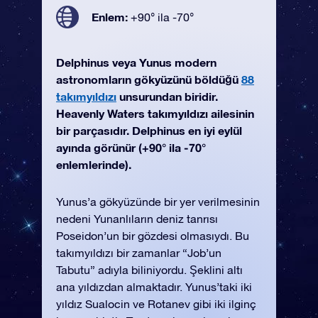
Enlem:
+90° ila -70°
Delphinus veya Yunus modern
astronomların gökyüzünü böldüğü
88
takımyıldızı
unsurundan biridir.
Heavenly Waters takımyıldızı ailesinin
bir parçasıdır. Delphinus en iyi eylül
ayında görünür (+90° ila -70°
enlemlerinde).
Yunus’a gökyüzünde bir yer verilmesinin
nedeni Yunanlıların deniz tanrısı
Poseidon’un bir gözdesi olmasıydı. Bu
takımyıldızı bir zamanlar “Job’un
Tabutu” adıyla biliniyordu. Şeklini altı
ana yıldızdan almaktadır. Yunus’taki iki
yıldız Sualocin ve Rotanev gibi iki ilginç