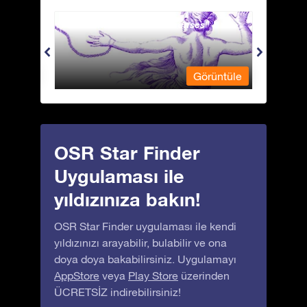
Andromeda - Zincirli Prenses
Antli
üntüle
Görüntüle
OSR Star Finder
Uygulaması ile
yıldızınıza bakın!
OSR Star Finder uygulaması ile kendi
yıldızınızı arayabilir, bulabilir ve ona
doya doya bakabilirsiniz. Uygulamayı
AppStore
veya
Play Store
üzerinden
ÜCRETSİZ indirebilirsiniz!