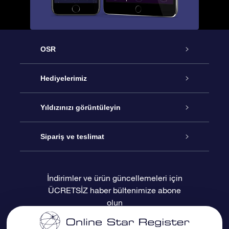
OSR
Hizmet
Hediyelerimiz
İletişim
Çevrimiçi Yıldız Hediyesi
Yıldızınızı görüntüleyin
Blogu
OSR Hediye Paketi
Star Register
Sipariş ve teslimat
Sıkça Sorulan Sorular
Muhteşem Yıldız Hediyesi
OSR Star Finder Uygulaması
Müşteri Girişi
İndirimler ve ürün güncellemeleri için
ÜCRETSİZ haber bültenimize abone
Değerlendirmeler
OSR Hediye Kartı
Kişiselleştirilmiş Yıldız Sayfası
Ödeme bilgileri
olun
Kurumsal hediyeler
Bir Milyon Yıldız
Sevkiyat bilgileri