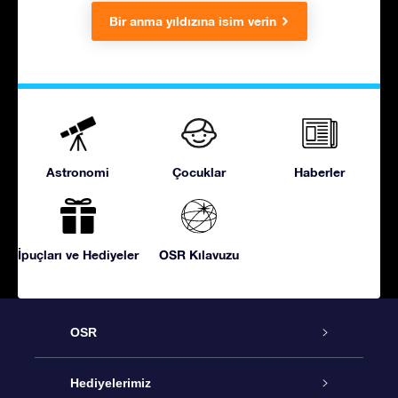
Bir anma yıldızına isim verin
Astronomi
Çocuklar
Haberler
İpuçları ve Hediyeler
OSR Kılavuzu
OSR
Hizmet
Hediyelerimiz