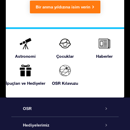
Bir anma yıldızına isim verin
Astronomi
Çocuklar
Haberler
İpuçları ve Hediyeler
OSR Kılavuzu
OSR
Hizmet
Hediyelerimiz