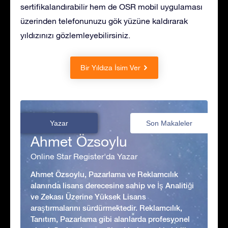
sertifikalandırabilir hem de OSR mobil uygulaması
üzerinden telefonunuzu gök yüzüne kaldırarak
yıldızınızı gözlemleyebilirsiniz.
Bir Yıldıza İsim Ver
Yazar
Son Makaleler
Ahmet Özsoylu
Online Star Register'da Yazar
Ahmet Özsoylu, Pazarlama ve Reklamcılık
alanında lisans derecesine sahip ve İş Analitiği
ve Zekası Üzerine Yüksek Lisans
araştırmalarını sürdürmektedir. Reklamcılık,
Tanıtım, Pazarlama gibi alanlarda profesyonel