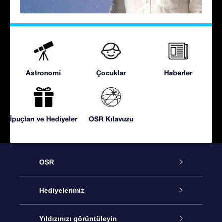
Astronomi
Çocuklar
Haberler
İpuçları ve Hediyeler
OSR Kılavuzu
OSR
Hizmet
Hediyelerimiz
İletişim
Çevrimiçi Yıldız Hediyesi
Yıldızınızı görüntüleyin