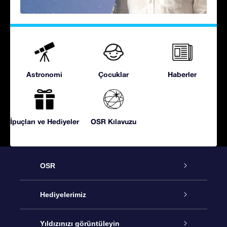
Astronomi
Çocuklar
Haberler
İpuçları ve Hediyeler
OSR Kılavuzu
OSR
Hizmet
Hediyelerimiz
İletişim
Çevrimiçi Yıldız Hediyesi
Yıldızınızı görüntüleyin