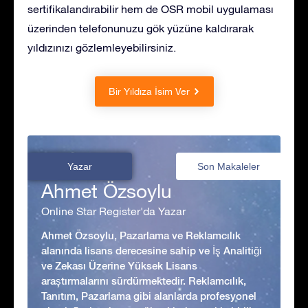
sertifikalandırabilir hem de OSR mobil uygulaması
üzerinden telefonunuzu gök yüzüne kaldırarak
yıldızınızı gözlemleyebilirsiniz.
Bir Yıldıza İsim Ver
Yazar
Son Makaleler
Ahmet Özsoylu
Online Star Register'da Yazar
Ahmet Özsoylu, Pazarlama ve Reklamcılık
alanında lisans derecesine sahip ve İş Analitiği
ve Zekası Üzerine Yüksek Lisans
araştırmalarını sürdürmektedir. Reklamcılık,
Tanıtım, Pazarlama gibi alanlarda profesyonel