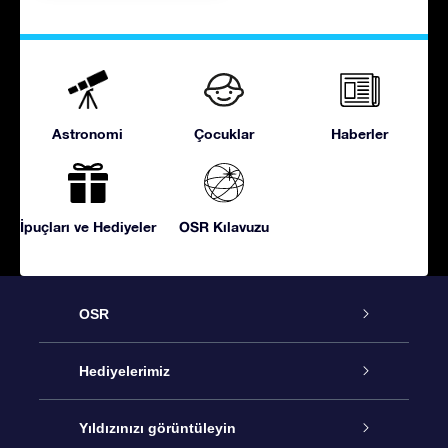
Astronomi
Çocuklar
Haberler
İpuçları ve Hediyeler
OSR Kılavuzu
OSR
Hizmet
Hediyelerimiz
İletişim
Çevrimiçi Yıldız Hediyesi
Yıldızınızı görüntüleyin