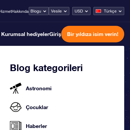
Blogu
Vesile
USD
Türkçe
Hizmet
Hakkında
Kurumsal hediyeler
Giriş
Bir yıldıza isim verin!
Blog kategorileri
Astronomi
Çocuklar
Haberler