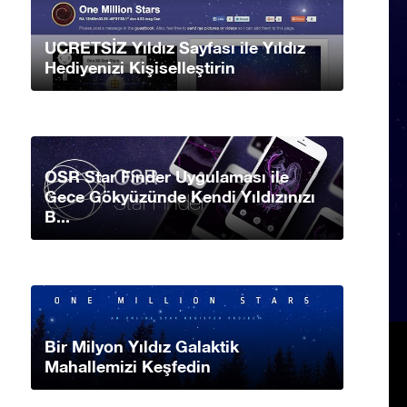
UCRETSİZ Yıldız Sayfası ile Yıldız
Hediyenizi Kişiselleştirin
OSR Star Finder Uygulaması ile
Gece Gökyüzünde Kendi Yıldızınızı
B...
Bir Milyon Yıldız Galaktik
Mahallemizi Keşfedin