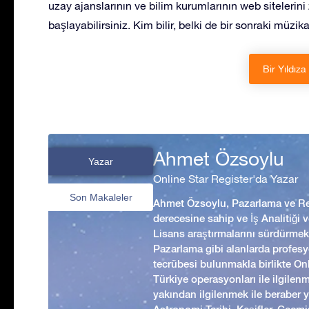
uzay ajanslarının ve bilim kurumlarının web sitelerini
başlayabilirsiniz. Kim bilir, belki de bir sonraki müzik
Bir Yıldıza
Ahmet Özsoylu
Yazar
Online Star Register'da Yazar
Son Makaleler
Ahmet Özsoylu, Pazarlama ve Rek
derecesine sahip ve İş Analitiği
Lisans araştırmalarını sürdürmekt
Pazarlama gibi alanlarda profesyo
tecrübesi bulunmakla birlikte Onl
Türkiye operasyonları ile ilgilen
yakından ilgilenmek ile beraber 