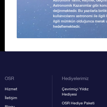
Astronomi Tarihi, Keşifler, Geç
Astronomik Kazanımlar gibi kon
değinmektedir. Bu yazılarla birl
kullanıcılarını astronomi ile ilgil
ilgili mümkün olduğunca merak 
hedeflemektedir.
OSR
Hediyelerimiz
Hizmet
Çevrimiçi Yıldız
Hediyesi
İletişim
OSR Hediye Paketi
Blogu