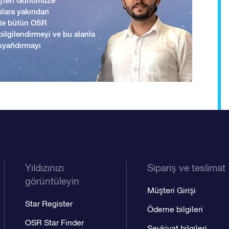
mişten Günümüze
ulara yakından
ikte bütün OSR
i bilgilendirmeyi ve bu alanla
uyandırmayı
Yıldızınızı
Sipariş ve teslimat
görüntüleyin
Müşteri Girişi
Star Register
Ödeme bilgileri
OSR Star Finder
Sevkiyat bilgileri