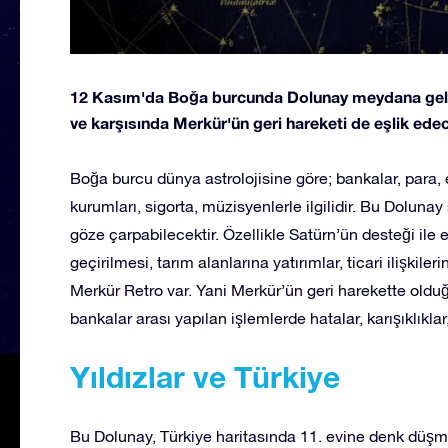
12 Kasım'da Boğa burcunda Dolunay meydana gelec
ve karşısında Merkür'ün geri hareketi de eşlik ede
Boğa burcu dünya astrolojisine göre; bankalar, para, e
kurumları, sigorta, müzisyenlerle ilgilidir. Bu Doluna
göze çarpabilecektir. Özellikle Satürn’ün desteği ile
geçirilmesi, tarım alanlarına yatırımlar, ticari ilişkile
Merkür Retro var. Yani Merkür’ün geri harekette oldu
bankalar arası yapılan işlemlerde hatalar, karışıklıkla
Yıldızlar ve Türkiye
Bu Dolunay, Türkiye haritasında 11. evine denk düşmek