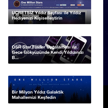
UCRETSİZ Yıldız Sayfası ile Yıldız
Hediyenizi Kişiselleştirin
OSR Star Finder Uygulaması ile
Gece Gökyüzünde Kendi Yıldızınızı
B...
Bir Milyon Yıldız Galaktik
Mahallemizi Keşfedin