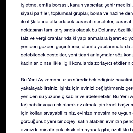
işletme, emtia borsası, kanun yapıcılar, şehir meclisi,
siyasi partiler, toplumsal gruplar, borsa ve hazine d
ile ilişkilerine etki edecek parasal meseleler, paras
noktasının tam karşısında olacak bu Dolunay, özelli
faiz ve vergi oranlarında ki yapılanmalara işaret ediyor
yeniden gözden geçirilmesi, olumlu yapılanmalarda ay
gelebilecek destekler, yeni ticari anlaşmalar söz kon
kadınlar, cinsellikle ilgili konularda zorlayıcı etkileri
Bu Yeni Ay zamanı uzun süredir beklediğiniz hayalini
yakalayabilirsiniz, işiniz için evinizi değiştirmeniz ge
yeniden su yüzüne çıkabilir ve irdelenebilir. Bu Yeni Ay
taşınabilir veya risk alarak ev almak için kredi başvu
için kolları sıvayabilirsiniz, evinize mevsimine uygun 
gördüğünüz yeni bir objeyi satın alabilir, evinizin penc
evinizde misafir pek eksik olmayacak gibi, özellikle b