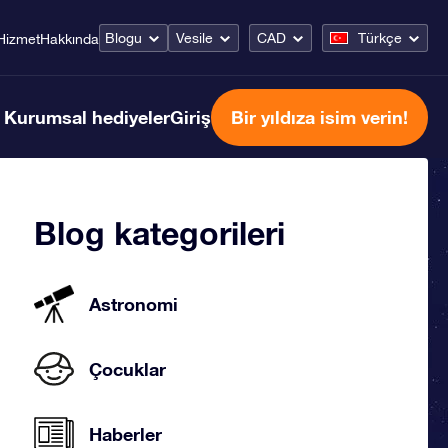
Blogu
Vesile
CAD
Türkçe
Hizmet
Hakkında
Kurumsal hediyeler
Giriş
Bir yıldıza isim verin!
Blog kategorileri
Astronomi
Çocuklar
Haberler