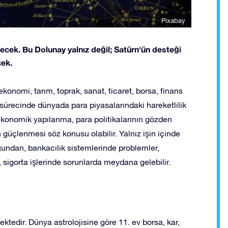
Pixabay
ek. Bu Dolunay yalnız değil; Satürn'ün desteği
cek.
konomi, tarım, toprak, sanat, ticaret, borsa, finans
y sürecinde dünyada para piyasalarındaki hareketlilik
 ekonomik yapılanma, para politikalarının gözden
rin güçlenmesi söz konusu olabilir. Yalnız işin içinde
ğundan, bankacılık sistemlerinde problemler,
r, sigorta işlerinde sorunlarda meydana gelebilir.
tedir. Dünya astrolojisine göre 11. ev borsa, kar,