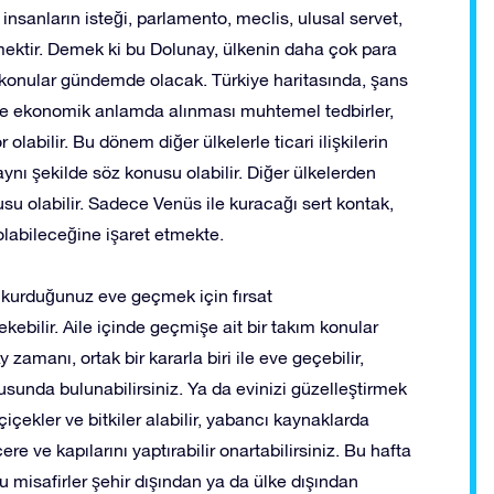
 insanların isteği, parlamento, meclis, ulusal servet,
emektir. Demek ki bu Dolunay, ülkenin daha çok para
al konular gündemde olacak. Türkiye haritasında, şans
kle ekonomik anlamda alınması muhtemel tedbirler,
 olabilir. Bu dönem diğer ülkelerle ticari ilişkilerin
nı şekilde söz konusu olabilir. Diğer ülkelerden
usu olabilir. Sadece Venüs ile kuracağı sert kontak,
n olabileceğine işaret etmekte.
 kurduğunuz eve geçmek için fırsat
rekebilir. Aile içinde geçmişe ait bir takım konular
 zamanı, ortak bir kararla biri ile eve geçebilir,
rusunda bulunabilirsiniz. Ya da evinizi güzelleştirmek
çiçekler ve bitkiler alabilir, yabancı kaynaklarda
ere ve kapılarını yaptırabilir onartabilirsiniz. Bu hafta
u misafirler şehir dışından ya da ülke dışından