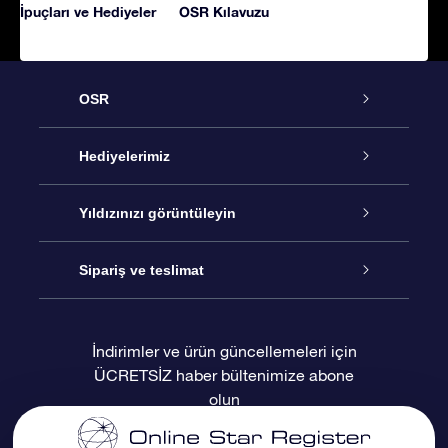
İpuçları ve Hediyeler
OSR Kılavuzu
OSR
Hizmet
Hediyelerimiz
İletişim
Çevrimiçi Yıldız Hediyesi
Yıldızınızı görüntüleyin
Blogu
OSR Hediye Paketi
Star Register
Sipariş ve teslimat
Sıkça Sorulan Sorular
Muhteşem Yıldız Hediyesi
OSR Star Finder Uygulaması
Müşteri Girişi
İndirimler ve ürün güncellemeleri için
ÜCRETSİZ haber bültenimize abone
Değerlendirmeler
OSR Hediye Kartı
Kişiselleştirilmiş Yıldız Sayfası
Ödeme bilgileri
olun
Kurumsal hediyeler
Bir Milyon Yıldız
Sevkiyat bilgileri