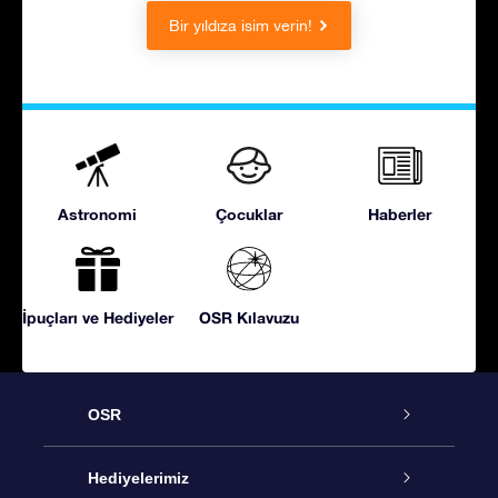
Bir yıldıza isim verin!
Astronomi
Çocuklar
Haberler
İpuçları ve Hediyeler
OSR Kılavuzu
OSR
Hizmet
Hediyelerimiz