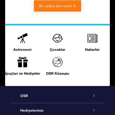
Bir yıldıza isim verin!
Astronomi
Çocuklar
Haberler
İpuçları ve Hediyeler
OSR Kılavuzu
OSR
Hizmet
Hediyelerimiz