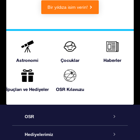
Bir yıldıza isim verin!
Astronomi
Çocuklar
Haberler
İpuçları ve Hediyeler
OSR Kılavuzu
OSR
Hizmet
Hediyelerimiz