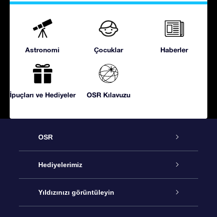
Astronomi
Çocuklar
Haberler
İpuçları ve Hediyeler
OSR Kılavuzu
OSR
Hizmet
Hediyelerimiz
İletişim
Çevrimiçi Yıldız Hediyesi
Yıldızınızı görüntüleyin