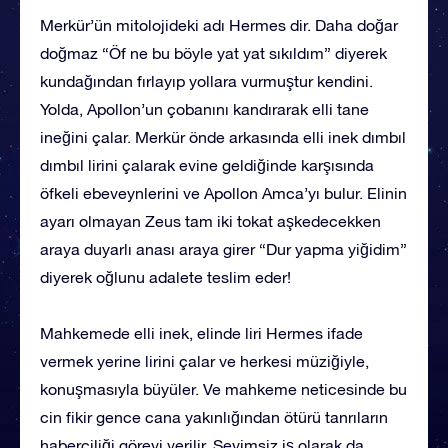
Merkür’ün mitolojideki adı Hermes dir. Daha doğar
doğmaz “Öf ne bu böyle yat yat sıkıldım” diyerek
kundağından fırlayıp yollara vurmuştur kendini.
Yolda, Apollon’un çobanını kandırarak elli tane
ineğini çalar. Merkür önde arkasında elli inek dımbıl
dımbıl lirini çalarak evine geldiğinde karşısında
öfkeli ebeveynlerini ve Apollon Amca’yı bulur. Elinin
ayarı olmayan Zeus tam iki tokat aşkedecekken
araya duyarlı anası araya girer “Dur yapma yiğidim”
diyerek oğlunu adalete teslim eder!
Mahkemede elli inek, elinde liri Hermes ifade
vermek yerine lirini çalar ve herkesi müziğiyle,
konuşmasıyla büyüler. Ve mahkeme neticesinde bu
cin fikir gence cana yakınlığından ötürü tanrıların
haberciliği görevi verilir. Sevimsiz iş olarak da