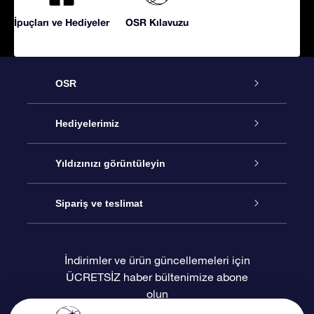
İpuçları ve Hediyeler
OSR Kılavuzu
OSR
Hizmet
Hediyelerimiz
İletişim
Çevrimiçi Yıldız Hediyesi
Yıldızınızı görüntüleyin
Blogu
OSR Hediye Paketi
Star Register
Sipariş ve teslimat
Sıkça Sorulan Sorular
Muhteşem Yıldız Hediyesi
OSR Star Finder Uygulaması
Müşteri Girişi
İndirimler ve ürün güncellemeleri için
ÜCRETSİZ haber bültenimize abone
Değerlendirmeler
OSR Hediye Kartı
Kişiselleştirilmiş Yıldız Sayfası
Ödeme bilgileri
olun