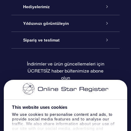
Hizmet
Hediyelerimiz
İletişim
Çevrimiçi Yıldız Hediyesi
Yıldızınızı görüntüleyin
Blogu
OSR Hediye Paketi
Star Register
Sipariş ve teslimat
Sıkça Sorulan Sorular
Muhteşem Yıldız Hediyesi
OSR Star Finder Uygulaması
Müşteri Girişi
İndirimler ve ürün güncellemeleri için
ÜCRETSİZ haber bültenimize abone
Değerlendirmeler
OSR Hediye Kartı
Kişiselleştirilmiş Yıldız Sayfası
Ödeme bilgileri
olun
Kurumsal hediyeler
Bir Milyon Yıldız
Sevkiyat bilgileri
OSR Starsaver
İade Politikası
This website uses cookies
We use cookies to personalise content and ads, to
provide social media features and to analyse our
Fly me to the stars VR sanal gerçeklik
Takımyıldızı
traffic. We also share information about your use of
uygulaması
our site with our social media, advertising and