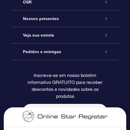
OSR
Serviço
Nossos presentes
Entre em contato conosco
Presente estrelar on-line
Veja sua estrela
Blog
Pacote de presente da OSR
Star Register
Pedidos e entregas
Perguntas frequentes
Super Star Gift
Aplicativo Localizador de Estrelas da OSR
Login de clientes
Inscreva-se em nosso boletim
informativo GRATUITO para receber
Avaliações
O cartão de presente da OSR
Página estelar personalizada
Informações de pagamento
descontos e novidades sobre os
produtos
Presentes corporativos
Um Milhão de Estrelas
Informações de envio
OSR Starsaver
Política de devolução